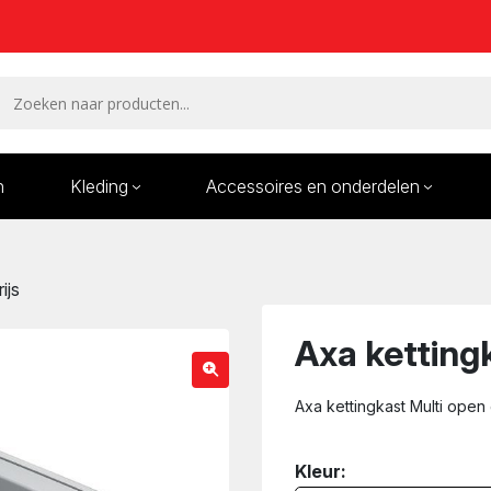
n
Kleding
Accessoires en onderdelen
Remmen en remdelen
Wielen
ijs
Onderdelen/Reparatie
Bande
karren
Axa kettingk
Axa kettingkast Multi open 
Kleur: