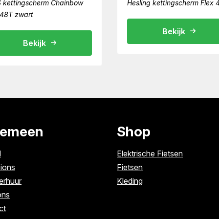
 kettingscherm Chainbow
Hesling kettingscherm Flex 
48T zwart
Bekijk
Bekijk
gemeen
Shop
l
Elektrische Fietsen
ions
Fietsen
erhuur
Kleding
ons
ct