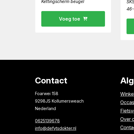
Kettingscherm beugel
SKS
46-
Voeg toe
Contact
Al
Foarwei 158
Winke
9298JS Kollumersweach
Occas
Nederland
Fietsv
Over 
0625139678
Conta
info@defytsdokter.nl