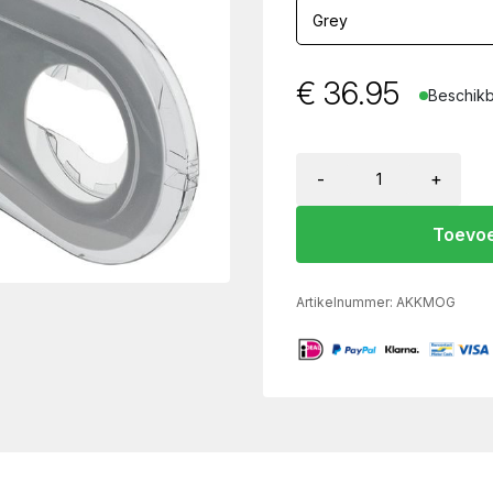
€
36.95
Beschikb
-
+
Toevoe
Artikelnummer:
AKKMOG