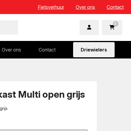
Fietsverhuur
Over ons
Contact
0
Over ons
Contact
Driewielers
 en wielonderdelen
Aandrijving en versnelling
n
Frame en voorvork
Sturen
ast Multi open grijs
Zadels
grijs