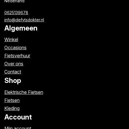
Nederland
0625139678
info@defytsdokter.nl
Algemeen
Winkel
Occasions
Fietsverhuur
Over ons
Contact
Shop
Elektrische Fietsen
Fietsen
Kleding
Account
Mijn account