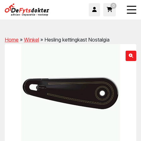
0
Home
»
Winkel
»
Hesling kettingkast Nostalgia
wn
wn