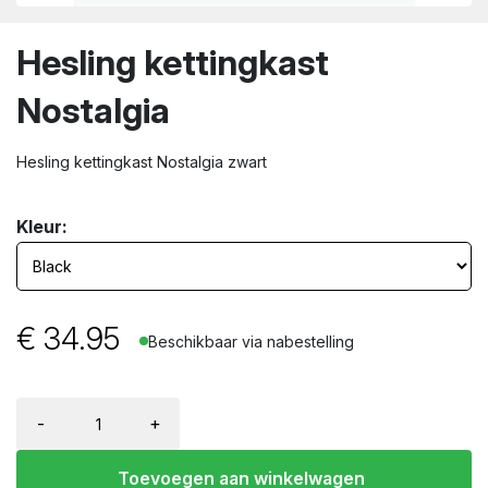
wn
Hesling kettingkast
Nostalgia
Hesling kettingkast Nostalgia zwart
Kleur:
€
34.95
Beschikbaar via nabestelling
-
+
Toevoegen aan winkelwagen