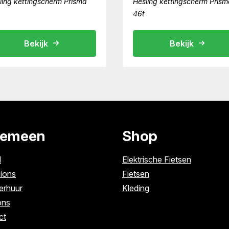
ling kettingscherm Prisma
Hesling kettingscherm Prism
46t
Bekijk
Bekijk
gemeen
Shop
l
Elektrische Fietsen
ions
Fietsen
erhuur
Kleding
ons
ct