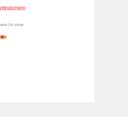
kettingscherm
herm-24-slicer