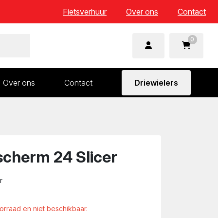
Fietsverhuur
Over ons
Contact
0
Over ons
Contact
Driewielers
 en wielonderdelen
Aandrijving en versnelling
n
Frame en voorvork
Sturen
scherm 24 Slicer
Zadels
r
oorraad en niet beschikbaar.