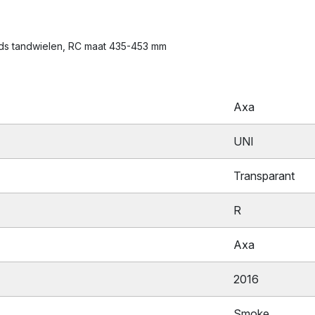
ands tandwielen, RC maat 435-453 mm
Axa
UNI
Transparant
R
Axa
2016
Smoke