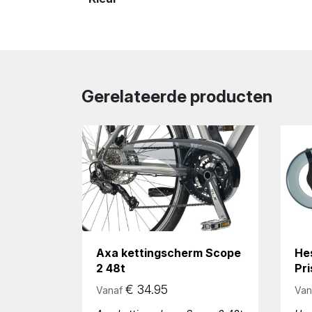
Gerelateerde producten
Axa kettingscherm Scope
He
2 48t
Pr
€
34.95
Vanaf
Van