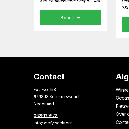
Axa kettingscherm Scope 2 48t
Hes
38t
Bekijk
Contact
Al
Foarwei 158
Winke
9298JS Kollumersweach
Occas
Nederland
Fietsv
Over 
0625139678
Conta
info@defytsdokter.nl