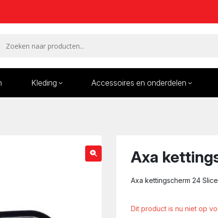
n
Kleding
Accessoires en onderdelen
Remmen en remdelen
Wielen
Onderdelen/Reparatie
Bande
karren
Axa ketting
Axa kettingscherm 24 Slice
Dit product is nu niet op v