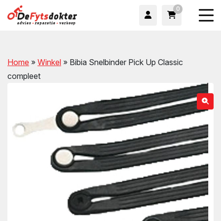
0
Home
»
Winkel
»
Bibia Snelbinder Pick Up Classic
compleet
wn
wn