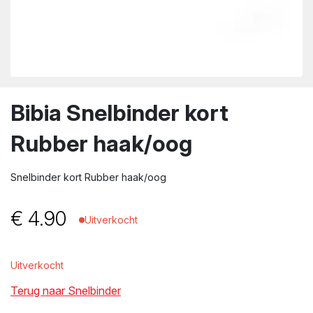
wn
Bibia Snelbinder kort
Rubber haak/oog
Snelbinder kort Rubber haak/oog
€
4.90
Uitverkocht
Uitverkocht
Terug naar Snelbinder