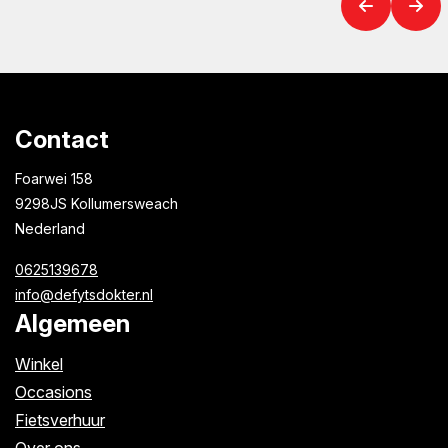
Contact
Foarwei 158
9298JS Kollumersweach
Nederland
0625139678
info@defytsdokter.nl
Algemeen
Winkel
Occasions
Fietsverhuur
Over ons