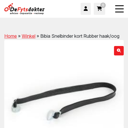
0
Home
»
Winkel
»
Bibia Snelbinder kort Rubber haak/oog
wn
wn