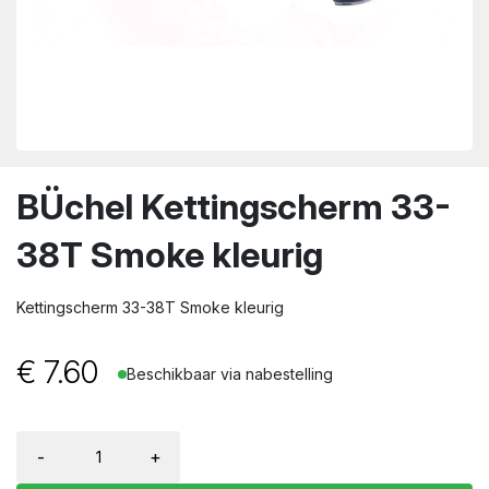
wn
BÜchel Kettingscherm 33-
38T Smoke kleurig
Kettingscherm 33-38T Smoke kleurig
€
7.60
Beschikbaar via nabestelling
-
+