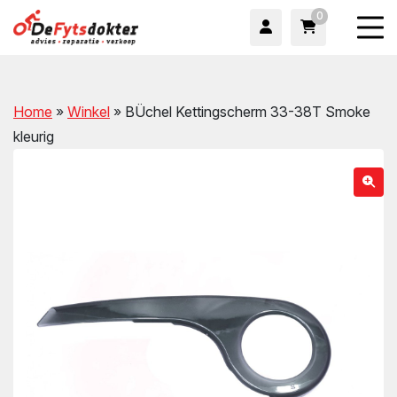
0
Home
»
Winkel
»
BÜchel Kettingscherm 33-38T Smoke
kleurig
wn
wn