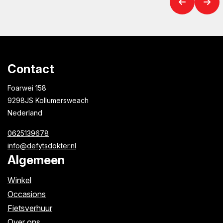
Contact
Foarwei 158
9298JS Kollumersweach
Nederland
0625139678
info@defytsdokter.nl
Algemeen
Winkel
Occasions
Fietsverhuur
Over ons