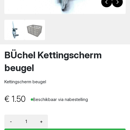
wn
BÜchel Kettingscherm
beugel
Kettingscherm beugel
€
1.50
Beschikbaar via nabestelling
-
+