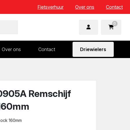
Fietsverhuur
Over ons
Contact
0
Over ons
Contact
Driewielers
 en wielonderdelen
Aandrijving en versnelling
n
Frame en voorvork
Sturen
0905A Remschijf
Zadels
 160mm
rlock 160mm