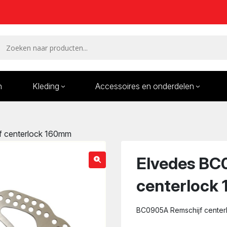
n
Kleding
Accessoires en onderdelen
Remmen en remdelen
Wielen
f centerlock 160mm
Onderdelen/Reparatie
Bande
karren
Elvedes BC
centerlock
BC0905A Remschijf cente