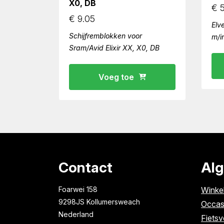
X0, DB
€
5
€
9.05
Elv
Schijfremblokken voor
m/i
Sram/Avid Elixir XX, X0, DB
Voeg toe
Contact
Al
Foarwei 158
Winke
9298JS Kollumersweach
Occas
Nederland
Fietsv