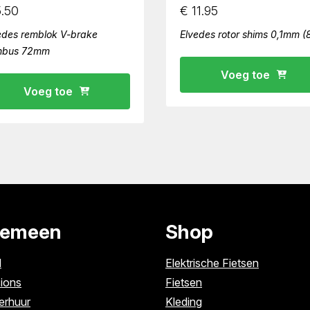
.50
€
11.95
edes remblok V-brake
Elvedes rotor shims 0,1mm (
nbus 72mm
Voeg toe
Voeg toe
gemeen
Shop
l
Elektrische Fietsen
ions
Fietsen
erhuur
Kleding