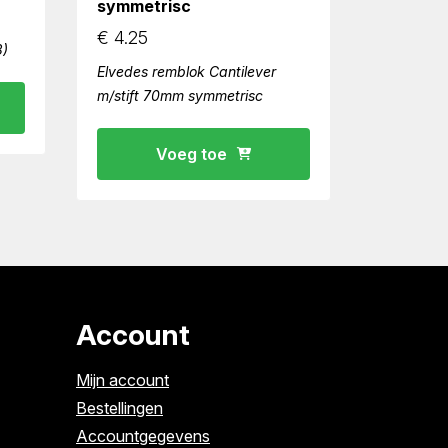
symmetrisc
€
4.25
8)
Elvedes remblok Cantilever
m/stift 70mm symmetrisc
Voeg toe
Account
Mijn account
Bestellingen
Accountgegevens