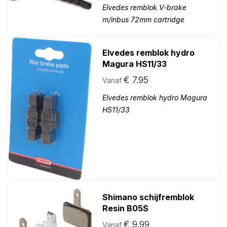
Elvedes remblok V-brake
m/inbus 72mm cartridge
Elvedes remblok hydro
Magura HS11/33
€
7.95
Vanaf
Elvedes remblok hydro Magura
HS11/33
Shimano schijfremblok
Resin B05S
€
9.99
Vanaf