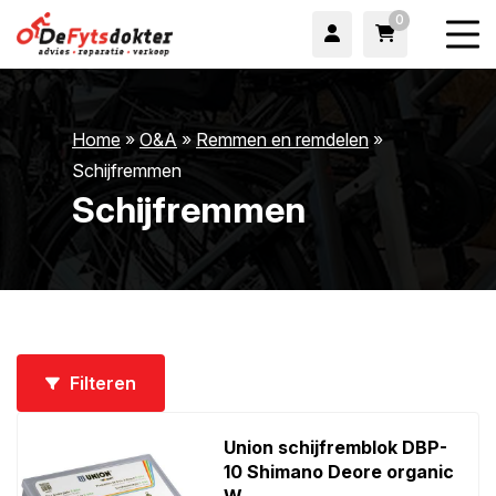
0
Home
»
O&A
»
Remmen en remdelen
»
Schijfremmen
Schijfremmen
wn
Filteren
wn
Union schijfremblok DBP-
10 Shimano Deore organic
W