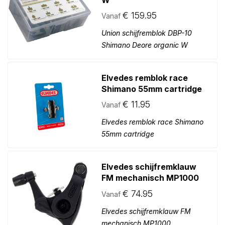
wn
€
159.95
Vanaf
Union schijfremblok DBP-10
Shimano Deore organic W
Elvedes remblok race
Shimano 55mm cartridge
€
11.95
Vanaf
Elvedes remblok race Shimano
55mm cartridge
Elvedes schijfremklauw
FM mechanisch MP1000
€
74.95
Vanaf
Elvedes schijfremklauw FM
mechanisch MP1000