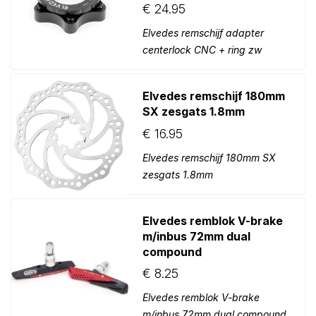
€
24.95
Elvedes remschijf adapter
centerlock CNC + ring zw
Elvedes remschijf 180mm
SX zesgats 1.8mm
€
16.95
Elvedes remschijf 180mm SX
zesgats 1.8mm
Elvedes remblok V-brake
m/inbus 72mm dual
compound
€
8.25
Elvedes remblok V-brake
m/inbus 72mm dual compound