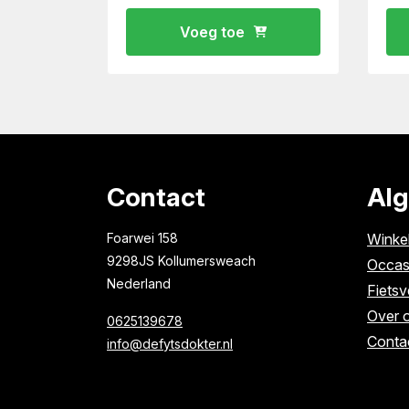
Voeg toe
Contact
Al
Foarwei 158
Winke
9298JS Kollumersweach
Occas
Nederland
Fietsv
Over 
0625139678
Conta
info@defytsdokter.nl