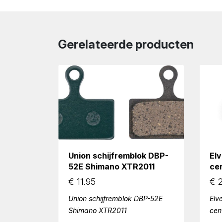
Gerelateerde producten
Union schijfremblok DBP-
El
52E Shimano XTR2011
ce
€
11.95
€
2
Union schijfremblok DBP-52E
Elv
Shimano XTR2011
cen