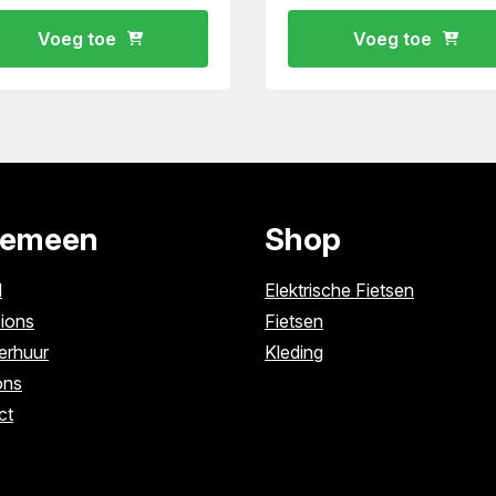
Voeg toe
Voeg toe
gemeen
Shop
l
Elektrische Fietsen
ions
Fietsen
erhuur
Kleding
ons
ct