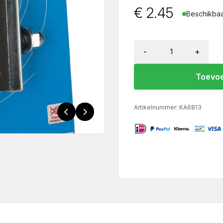
€
2.45
Beschikbaa
-
+
Toevoe
Artikelnummer:
KA6813