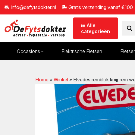
info@defytsdokter.nl
Gratis verzending vanaf €100
Alle
categorieën
Occasions
Elektrische Fietsen
Fietse
wn
Bidons
Kinderaccessoires
Home
»
Winkel
»
Elvedes remblok knijprem w
Tassen/manden
Kinderzitjes
Verlichting
Aanhangers en fiets
Pompen
Sloten
wn