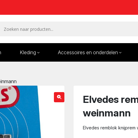
n
Kleding
Accessoires en onderdelen
Remmen en remdelen
Wielen
einmann
Onderdelen/Reparatie
Bande
karren
Elvedes rem
weinmann
Elvedes remblok knijprem