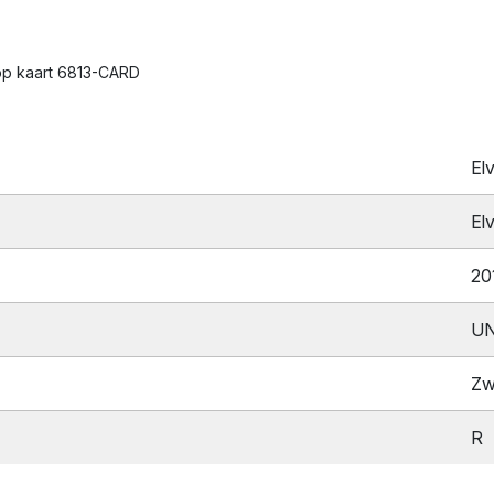
op kaart 6813-CARD
El
El
20
UN
Zw
R