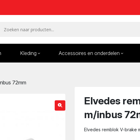
n
Kleding
Accessoires en onderdelen
Remmen en remdelen
Wielen
/inbus 72mm
Onderdelen/Reparatie
Bande
karren
Elvedes re
m/inbus 7
Elvedes remblok V-brake 