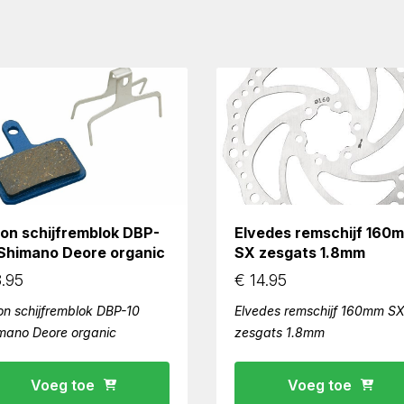
ion schijfremblok DBP-
Elvedes remschijf 160
 Shimano Deore organic
SX zesgats 1.8mm
.95
€
14.95
on schijfremblok DBP-10
Elvedes remschijf 160mm S
mano Deore organic
zesgats 1.8mm
Voeg toe
Voeg toe