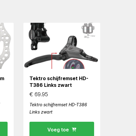
mm
Tektro schijfremset HD-
T386 Links zwart
€
69.95
X
Tektro schijfremset HD-T386
Links zwart
Voeg toe