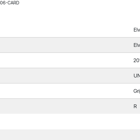
6806-CARD
El
El
20
UN
Gri
R