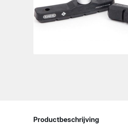
wn
Productbeschrijving