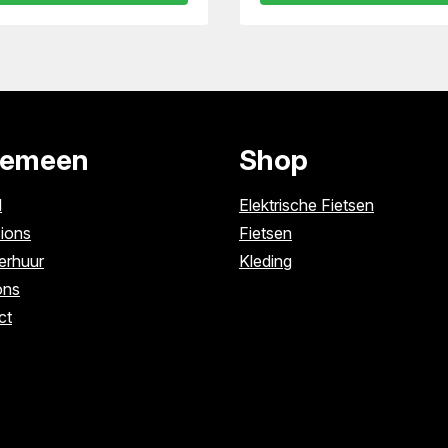
gemeen
Shop
l
Elektrische Fietsen
ions
Fietsen
erhuur
Kleding
ons
ct