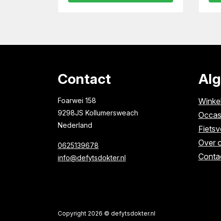
Contact
Al
Foarwei 158
Winke
9298JS Kollumersweach
Occas
Nederland
Fietsv
Over 
0625139678
Conta
info@defytsdokter.nl
Copyright 2026 © defytsdokter.nl