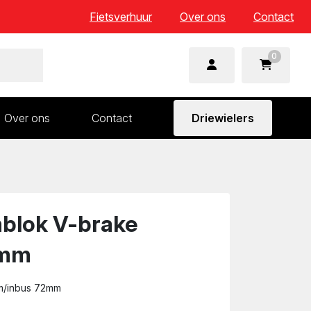
Fietsverhuur
Over ons
Contact
0
Over ons
Contact
Driewielers
 en wielonderdelen
Aandrijving en versnelling
n
Frame en voorvork
Sturen
mblok V-brake
Zadels
2mm
m/inbus 72mm