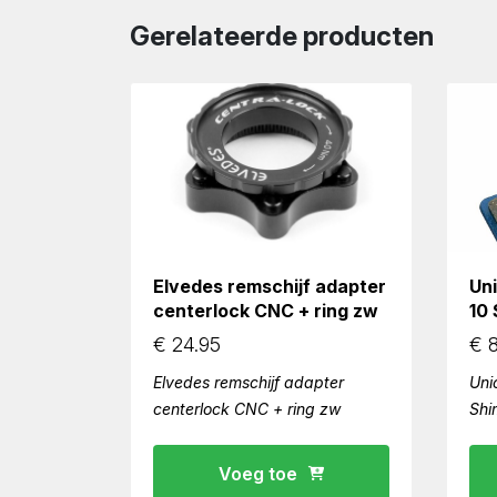
Gerelateerde producten
Elvedes remschijf adapter
Un
centerlock CNC + ring zw
10
€
24.95
€
8
Elvedes remschijf adapter
Uni
centerlock CNC + ring zw
Shi
Voeg toe