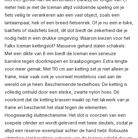
meter heb je met de Iceman altijd voldoende speling om je
fiets veilig te verankeren aan een vast object, zoals een
lantaarnpaal, hek of een breed fietsenrek. Of je nu een e-bike,
bakfiets of stadsfiets bezit, dit slot biedt de zekerheid die je
nodig hebt in een drukke omgeving. Waarom kiezen voor het
Falkx Iceman kettingslot? Massieve gehard stalen schakels:
Met een dikte van 8 mm biedt de Iceman een serieuze
barrière tegen doorknippen en braakpogingen. Extra lengte
voor meer gemak: Met 110 cm aan ketting zet je niet alleen je
frame, maar vaak ook je voorwiel moeiteloos vast aan de
wereld om je heen. Beschermende textielhoes: De ketting is
volledig omhuld door een sterke, zwarte nylon hoes. Dit
voorkomt dat de ketting krassen maakt op het lakwerk van je
frame en beschermt het staal tegen de elementen.
Hoogwaardig sluitmechanisme: Het slot is voorzien van een
soepele cilinder en wordt geleverd met twee sleutels, zodat je
altijd een reserve-exemplaar achter de hand hebt. Robuuste