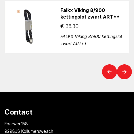
Falkx Viking 8/900
kettingslot zwart ART**
€
36.30
FALKX Viking 8/900 kettingslot
zwart ART**
Contact
Foarwei 158
9298JS Kollumersweach