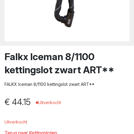
wn
Falkx Iceman 8/1100
kettingslot zwart ART**
FALKX Iceman 8/1100 kettingslot zwart ART**
€
44.15
Uitverkocht
Uitverkocht
Terug naar Kettingsloten