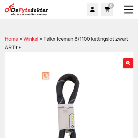
0
Home
»
Winkel
»
Falkx Iceman 8/1100 kettingslot zwart
ART**
wn
wn