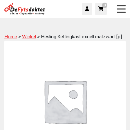
0
Home
»
Winkel
»
Hesling Kettingkast excell matzwart [p]
wn
wn