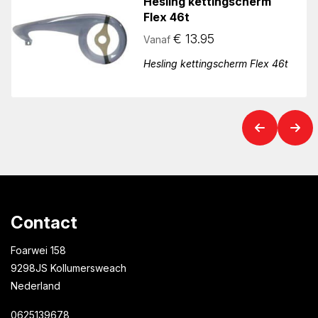
Hesling kettingscherm
Flex 46t
€
13.95
Vanaf
Hesling kettingscherm Flex 46t
Contact
Foarwei 158
9298JS Kollumersweach
Nederland
0625139678