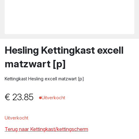
wn
Hesling Kettingkast excell
matzwart [p]
Kettingkast Hesling excell matzwart [p]
€
23.85
Uitverkocht
Uitverkocht
Terug naar Kettingkast/kettingscherm