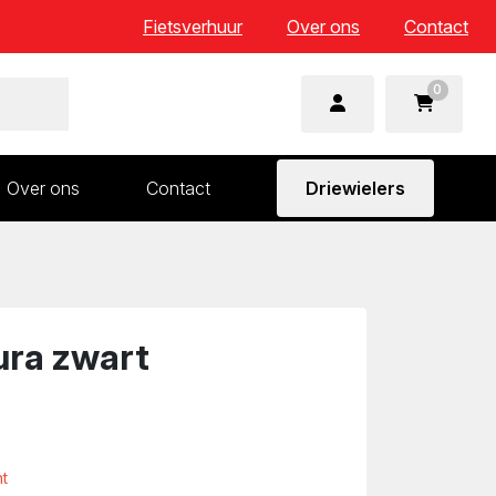
Fietsverhuur
Over ons
Contact
0
Over ons
Contact
Driewielers
 en wielonderdelen
Aandrijving en versnelling
n
Frame en voorvork
Sturen
nura zwart
Zadels
ht