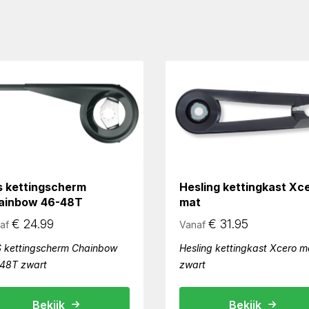
s kettingscherm
Hesling kettingkast Xc
ainbow 46-48T
mat
€
24.99
€
31.95
af
Vanaf
 kettingscherm Chainbow
Hesling kettingkast Xcero m
48T zwart
zwart
Bekijk
Bekijk