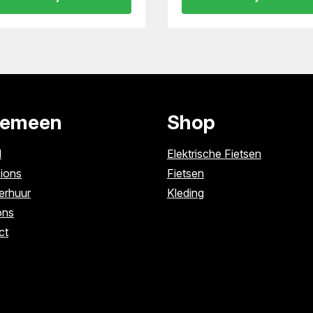
gemeen
Shop
l
Elektrische Fietsen
ions
Fietsen
erhuur
Kleding
ons
ct