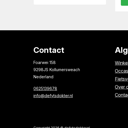
Contact
Al
Foarwei 158
Winke
9298JS Kollumersweach
Occas
Nederland
Fietsv
Over 
0625139678
Conta
info@defytsdokter.nl
Copyright 2026 © defytsdokter.nl