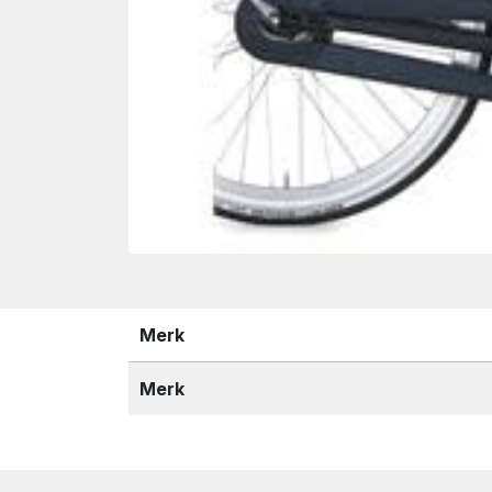
wn
Merk
Merk