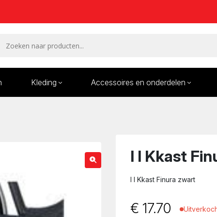
n
Kleding
Accessoires en onderdelen
Remmen en remdelen
Wielen
Onderdelen/Reparatie
Bande
karren
I I Kkast Fi
I I Kkast Finura zwart
€
17.70
Uitverkoc