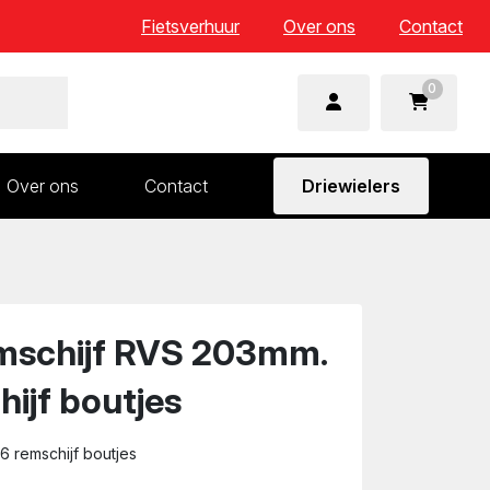
Fietsverhuur
Over ons
Contact
0
Over ons
Contact
Driewielers
 en wielonderdelen
Aandrijving en versnelling
n
Frame en voorvork
Sturen
schijf RVS 203mm.
Zadels
hijf boutjes
6 remschijf boutjes