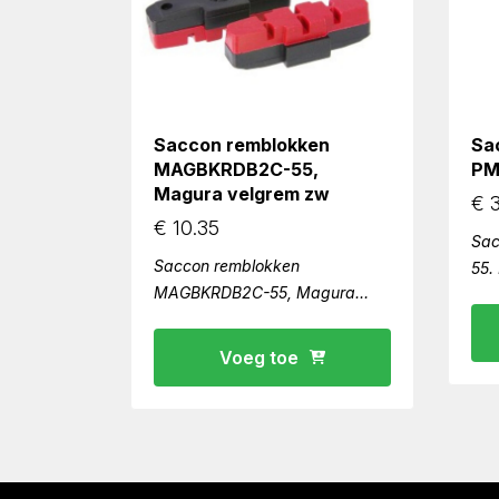
Saccon remblokken
Sa
MAGBKRDB2C-55,
PM
Magura velgrem zw
€
3
€
10.35
Sac
Saccon remblokken
55.
MAGBKRDB2C-55, Magura
velgrem zw
Voeg toe