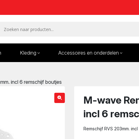
n
Kleding
Accessoires en onderdelen
Remmen en remdelen
Wielen
. incl 6 remschijf boutjes
Onderdelen/Reparatie
Bande
karren
M-wave Rem
incl 6 remsc
Remschijf RVS 203mm. incl 