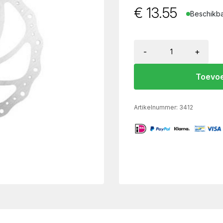
€
13.55
Beschikba
-
+
Toevoe
Artikelnummer:
3412