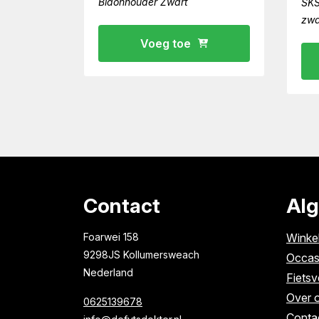
Bidonhouder Zwart
SKS
zwa
Voeg toe
Contact
Al
Foarwei 158
Winke
9298JS Kollumersweach
Occas
Nederland
Fietsv
Over 
0625139678
Conta