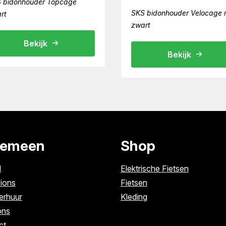
 bidonhouder Topcage
SKS bidonhouder Velocage 
rt
zwart
Bekijk
Bekijk
gemeen
Shop
l
Elektrische Fietsen
ions
Fietsen
erhuur
Kleding
ons
ct