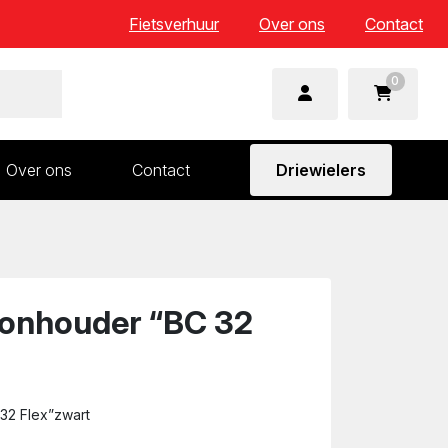
Fietsverhuur
Over ons
Contact
0
Over ons
Contact
Driewielers
 en wielonderdelen
Aandrijving en versnelling
n
Frame en voorvork
Sturen
onhouder “BC 32
Zadels
32 Flex”zwart