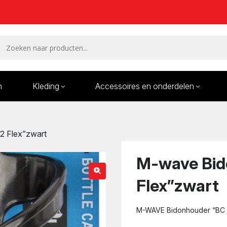
n
Kleding
Accessoires en onderdelen
Remmen en remdelen
Wielen
2 Flex”zwart
Onderdelen/Reparatie
Bande
karren
M-wave Bid
Flex”zwart
M-WAVE Bidonhouder “BC 