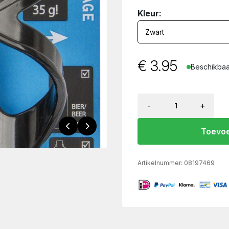
Kleur:
€
3.95
Beschikbaar
-
+
Toevoe
Artikelnummer:
08197469