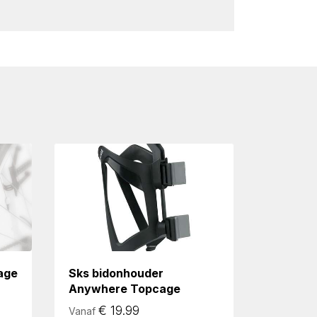
age
Sks bidonhouder
Anywhere Topcage
€
19.99
Vanaf