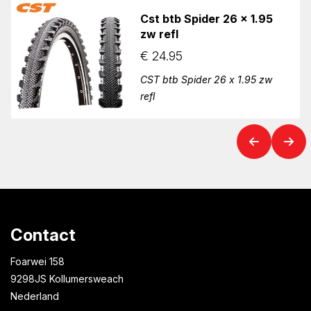
Cst btb Spider 26 x 1.95
zw refl
€
24.95
CST btb Spider 26 x 1.95 zw
refl
Contact
Foarwei 158
9298JS Kollumersweach
Nederland