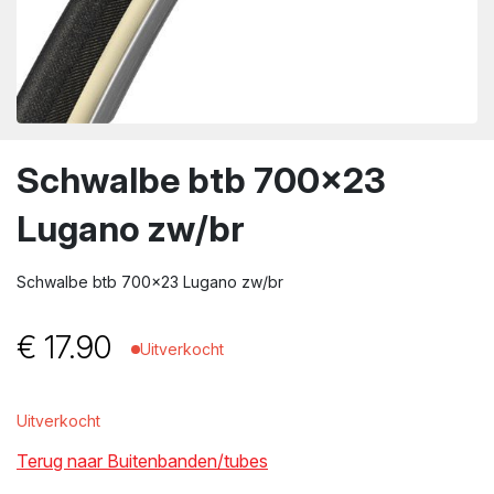
wn
Schwalbe btb 700×23
Lugano zw/br
Schwalbe btb 700×23 Lugano zw/br
€
17.90
Uitverkocht
Uitverkocht
Terug naar Buitenbanden/tubes