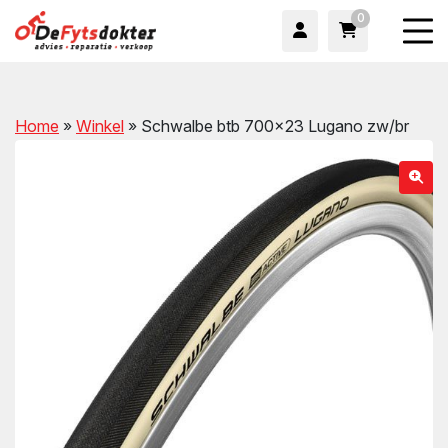
0
Home
»
Winkel
»
Schwalbe btb 700×23 Lugano zw/br
wn
wn