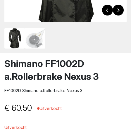
wn
Shimano FF1002D
a.Rollerbrake Nexus 3
FF1002D Shimano a.Rollerbrake Nexus 3
€
60.50
Uitverkocht
Uitverkocht