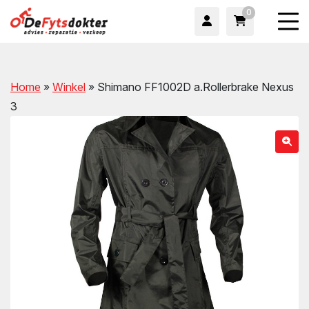
0
Home
»
Winkel
»
Shimano FF1002D a.Rollerbrake Nexus
3
wn
wn