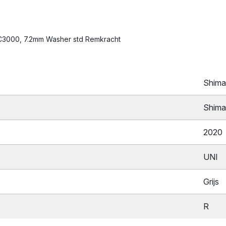
-C3000, 7.2mm Washer std Remkracht
Shim
Shim
2020
UNI
Grijs
R