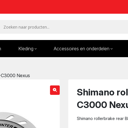
n
Kleding
Accessoires en onderdelen
Remmen en remdelen
Wielen
BR-C3000 Nexus
Onderdelen/Reparatie
Bande
karren
Shimano rol
C3000 Nex
Shimano rollerbrake rear