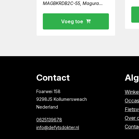
MAGBKRDB2C-55, Magura
velgrem zw
Voeg toe
Contact
Al
Foarwei 158
Winke
9298JS Kollumersweach
Occas
Nederland
Fietsv
Over 
0625139678
Conta
info@defytsdokter.nl