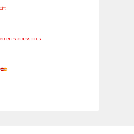
cht
en en -accessoires