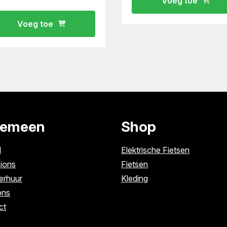
Voeg toe
Voeg toe
gemeen
Shop
l
Elektrische Fietsen
ions
Fietsen
erhuur
Kleding
ons
ct