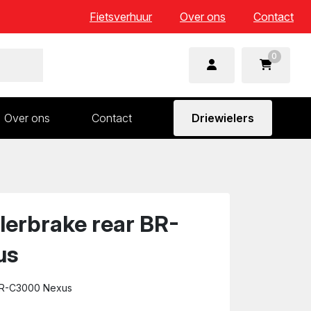
Fietsverhuur
Over ons
Contact
0
Over ons
Contact
Driewielers
 en wielonderdelen
Aandrijving en versnelling
n
Frame en voorvork
Sturen
lerbrake rear BR-
Zadels
us
 BR-C3000 Nexus