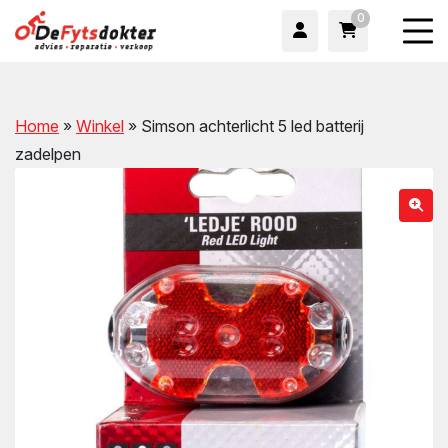
0
Home
»
Winkel
»
Simson achterlicht 5 led batterij
zadelpen
wn
wn