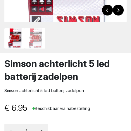
wn
Simson achterlicht 5 led
batterij zadelpen
Simson achterlicht 5 led batterij zadelpen
€
6.95
Beschikbaar via nabestelling
-
+