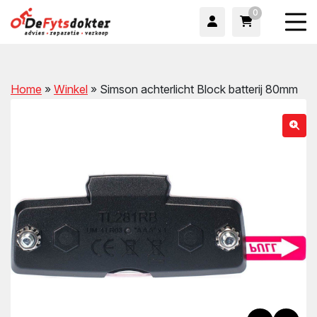
0
Home
»
Winkel
»
Simson achterlicht Block batterij 80mm
wn
wn