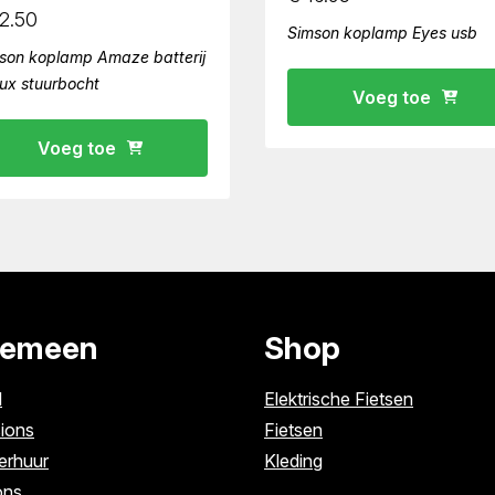
2.50
Simson koplamp Eyes usb
son koplamp Amaze batterij
lux stuurbocht
Voeg toe
Voeg toe
gemeen
Shop
l
Elektrische Fietsen
ions
Fietsen
erhuur
Kleding
ons