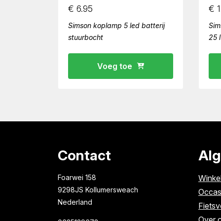
€
6.95
€
1
Simson koplamp 5 led batterij
Sim
stuurbocht
25 
Voeg toe
Contact
Al
Foarwei 158
Winke
9298JS Kollumersweach
Occas
Nederland
Fietsv
Over 