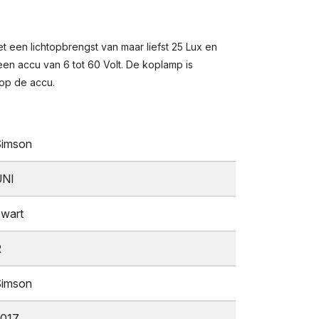
 een lichtopbrengst van maar liefst 25 Lux en
een accu van 6 tot 60 Volt. De koplamp is
 op de accu.
imson
UNI
wart
R
imson
017