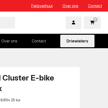
Fietsverhuur
Over ons
Contact
0
Over ons
Contact
Driewielers
 en wielonderdelen
Aandrijving en versnelling
n
Frame en voorvork
Sturen
 Cluster E-bike
Zadels
x
 6/60v 25 lux