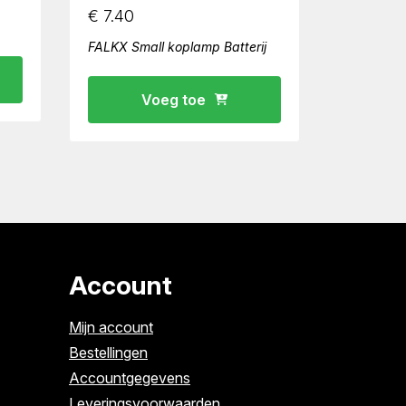
€
7.40
FALKX Small koplamp Batterij
Voeg toe
Account
Mijn account
Bestellingen
Accountgegevens
Leveringsvoorwaarden