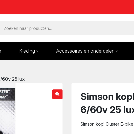
n
Kleding
Accessoires en onderdelen
Remmen en remdelen
Wielen
6/60v 25 lux
Onderdelen/Reparatie
Bande
karren
Simson kopl
6/60v 25 lu
Simson kopl Cluster E-bike