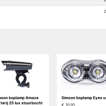
Z
mson koplamp Amaze
Simson koplamp Eyes u
terij 25 lux stuurbocht
€
16.95