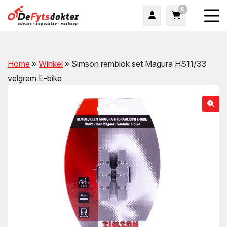
0
Home
»
Winkel
»
Simson remblok set Magura HS11/33
velgrem E-bike
wn
wn