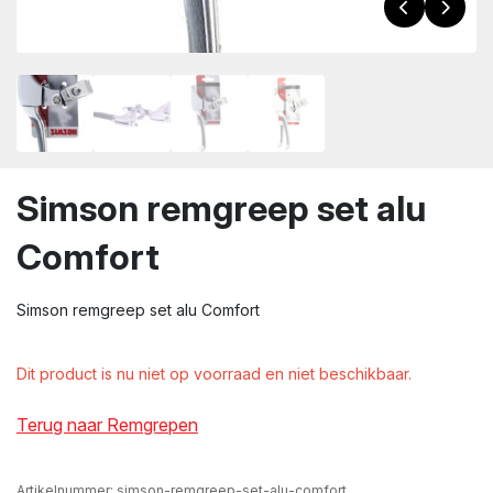
wn
Simson remgreep set alu
Comfort
Simson remgreep set alu Comfort
Dit product is nu niet op voorraad en niet beschikbaar.
Terug naar Remgrepen
Artikelnummer:
simson-remgreep-set-alu-comfort