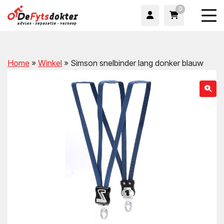
0
Home
»
Winkel
»
Simson snelbinder lang donker blauw
wn
wn