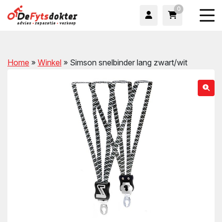
0
Home
»
Winkel
»
Simson snelbinder lang zwart/wit
wn
wn