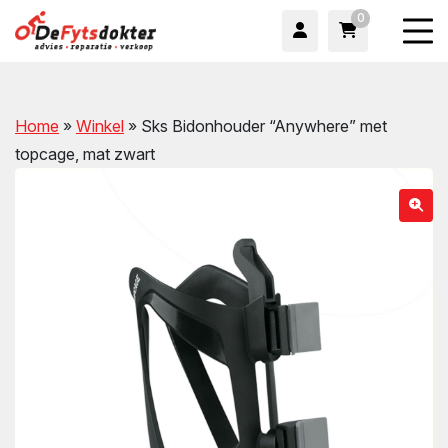
0
Home
»
Winkel
»
Sks Bidonhouder “Anywhere” met
topcage, mat zwart
wn
wn