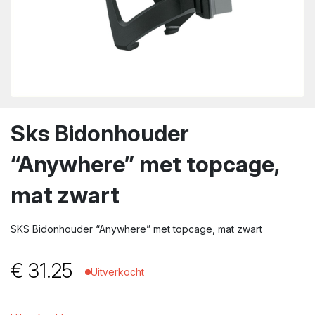
wn
Sks Bidonhouder
“Anywhere” met topcage,
mat zwart
SKS Bidonhouder “Anywhere” met topcage, mat zwart
€
31.25
Uitverkocht