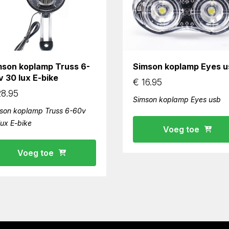
mson koplamp Truss 6-
Simson koplamp Eyes u
 30 lux E-bike
€
16.95
8.95
Simson koplamp Eyes usb
son koplamp Truss 6-60v
lux E-bike
Voeg toe
Voeg toe