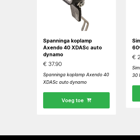
Spanninga koplamp
Si
Axendo 40 XDASc auto
60v
dynamo
€
2
€
37.90
Sim
Spanninga koplamp Axendo 40
30 
XDASc auto dynamo
Voeg toe