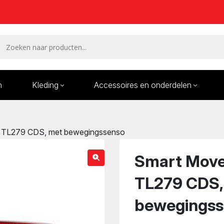
n
Kleding
Accessoires en onderdelen
Remmen en remdelen
Wielen
t TL279 CDS, met bewegingssenso
Onderdelen/Reparatie
Bande
karren
Smart Move 
TL279 CDS,
bewegingss