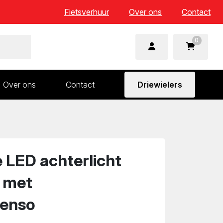
Fietsverhuur
Over ons
Contact
0
Over ons
Contact
Driewielers
 en wielonderdelen
Aandrijving en versnelling
n
Frame en voorvork
Sturen
LED achterlicht
Zadels
 met
enso