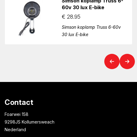
Simson koplamp Truss 6-
60v 30 lux E-bike
€
28.95
Simson koplamp Truss 6-60v
30 lux E-bike
Contact
Foarwei 158
9298JS Kollumersweach
Nederland