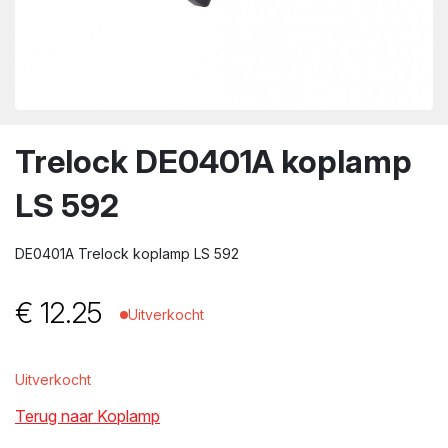
wn
Trelock DE0401A koplamp
LS 592
DE0401A Trelock koplamp LS 592
€
12.25
Uitverkocht
Uitverkocht
Terug naar Koplamp