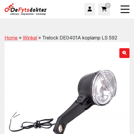
0
Home
»
Winkel
»
Trelock DE0401A koplamp LS 592
wn
wn