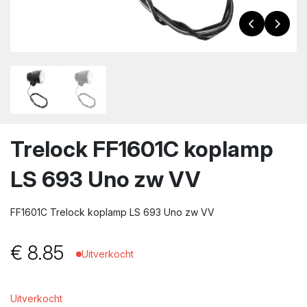
wn
Trelock FF1601C koplamp
LS 693 Uno zw VV
FF1601C Trelock koplamp LS 693 Uno zw VV
€
8.85
Uitverkocht
Uitverkocht