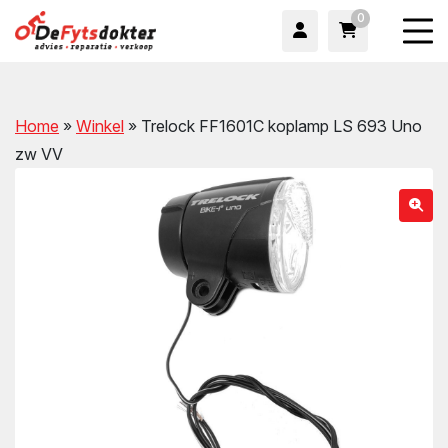
0
Home
»
Winkel
»
Trelock FF1601C koplamp LS 693 Uno
zw VV
wn
wn