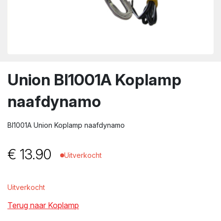
wn
Union BI1001A Koplamp
naafdynamo
BI1001A Union Koplamp naafdynamo
€
13.90
Uitverkocht
Uitverkocht
Terug naar Koplamp