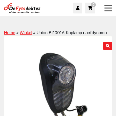
0
Home
»
Winkel
»
Union BI1001A Koplamp naafdynamo
wn
wn