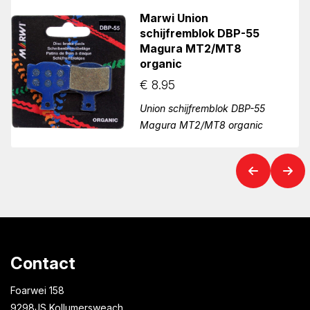
Marwi Union
schijfremblok DBP-55
Magura MT2/MT8
organic
€
8.95
Union schijfremblok DBP-55
Magura MT2/MT8 organic
Contact
Foarwei 158
9298JS Kollumersweach