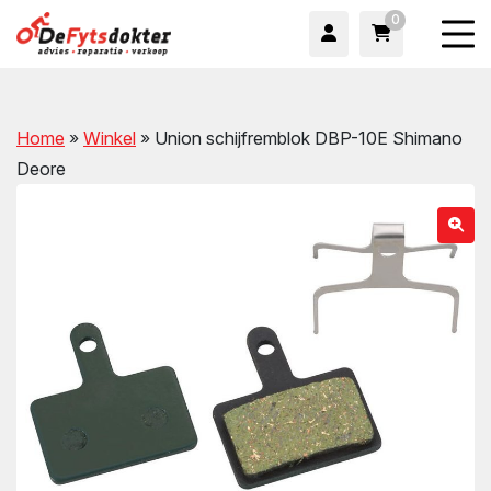
0
Home
»
Winkel
»
Union schijfremblok DBP-10E Shimano
Deore
wn
wn