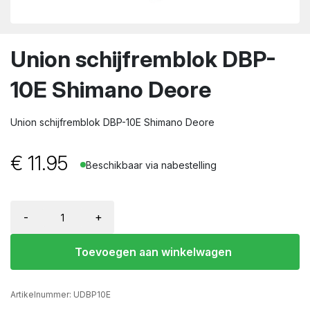
wn
Union schijfremblok DBP-
10E Shimano Deore
Union schijfremblok DBP-10E Shimano Deore
€
11.95
Beschikbaar via nabestelling
-
+
Toevoegen aan winkelwagen
Artikelnummer:
UDBP10E