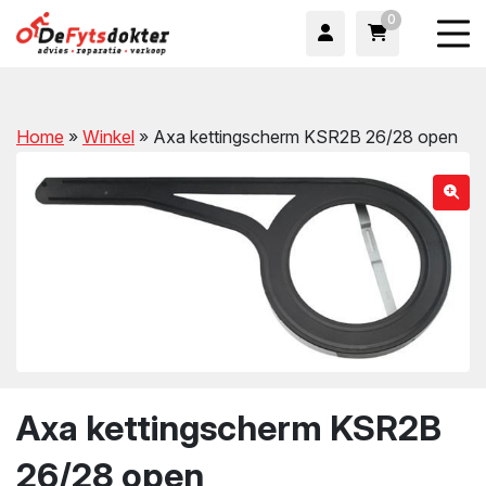
0
Home
»
Winkel
»
Axa kettingscherm KSR2B 26/28 open
wn
Axa kettingscherm KSR2B
wn
26/28 open