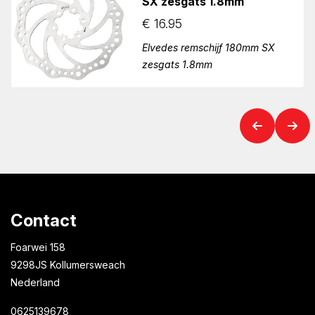
SX zesgats 1.8mm
€
16.95
Elvedes remschijf 180mm SX
zesgats 1.8mm
Contact
Foarwei 158
9298JS Kollumersweach
Nederland
0625139678