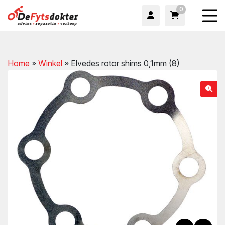
0
Home
»
Winkel
»
Elvedes rotor shims 0,1mm (8)
wn
wn