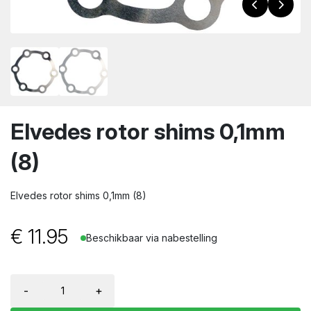
wn
Elvedes rotor shims 0,1mm
(8)
Elvedes rotor shims 0,1mm (8)
€
11.95
Beschikbaar via nabestelling
-
+