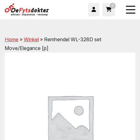
0
Home
»
Winkel
»
Remhendel WL-328D set
Move/Elegance [p]
wn
wn