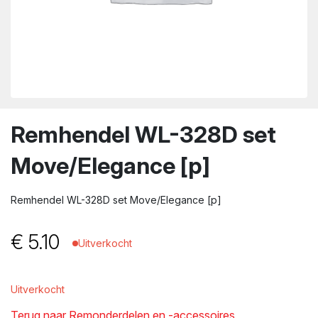
wn
Remhendel WL-328D set
Move/Elegance [p]
Remhendel WL-328D set Move/Elegance [p]
€
5.10
Uitverkocht
Uitverkocht
Terug naar Remonderdelen en -accessoires