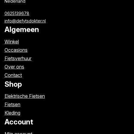
Nederland
0625139678
info@defytsdokter.nl
Algemeen
Winkel
Occasions
Fietsverhuur
Over ons
Contact
Shop
Elektrische Fietsen
Fietsen
Kleding
Account
Mijn account