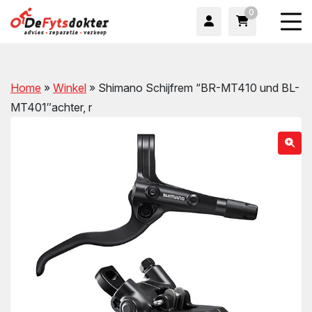
0
Home
»
Winkel
»
Shimano Schijfrem “BR-MT410 und BL-
MT401″achter, r
wn
wn