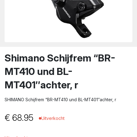
wn
Shimano Schijfrem “BR-
MT410 und BL-
MT401″achter, r
SHIMANO Schijfrem “BR-MT410 und BL-MT401″achter, r
€
68.95
Uitverkocht