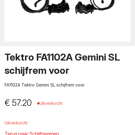
wn
Tektro FA1102A Gemini SL
schijfrem voor
FA1102A Tektro Gemini SL schijfrem voor
€
57.20
Uitverkocht
Uitverkocht
Terug naar Schijfremmen