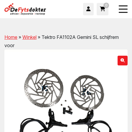
0
Home
»
Winkel
»
Tektro FA1102A Gemini SL schijfrem
voor
wn
wn