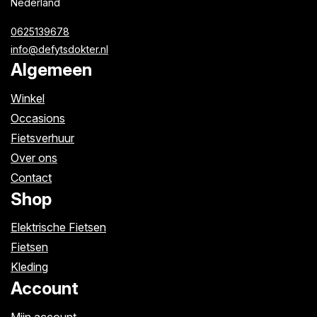
Nederland
0625139678
info@defytsdokter.nl
Algemeen
Winkel
Occasions
Fietsverhuur
Over ons
Contact
Shop
Elektrische Fietsen
Fietsen
Kleding
Account
Mijn account