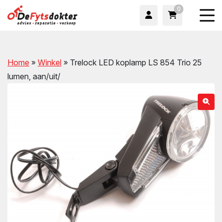
0
Home
»
Winkel
»
Trelock LED koplamp LS 854 Trio 25
lumen, aan/uit/
wn
wn