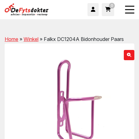
0
Home
»
Winkel
»
Falkx DC1204A Bidonhouder Paars
wn
wn